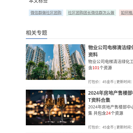
本文标签
微信群做社区团购
社区团购团长微信群怎么做
如何推
相关专题
物业公司电梯清洁绿
资料
物业公司电梯清洁绿化
含
101
个资源
打包价：
45
金币 | 更新时间
2024年房地产售楼
T资料合集
2024年房地产售楼部
集
共包含
24
个资源
打包价：
45
金币 | 更新时间