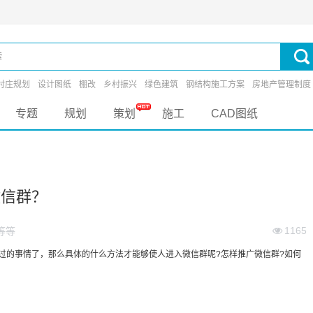
村庄规划
设计图纸
棚改
乡村振兴
绿色建筑
钢结构施工方案
房地产管理制度
专题
规划
策划
施工
CAD图纸
微信群？
1165
等等
的事情了，那么具体的什么方法才能够使人进入微信群呢?怎样推广微信群?如何