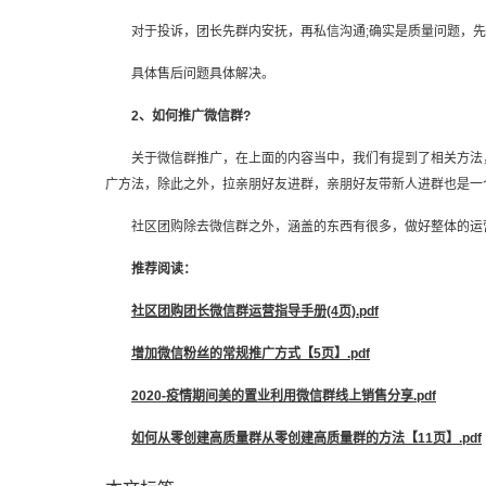
对于投诉，团长先群内安抚，再私信沟通;确实是质量问题，先
具体售后问题具体解决。
2、如何推广微信群?
关于微信群推广，在上面的内容当中，我们有提到了相关方法，
广方法，除此之外，拉亲朋好友进群，亲朋好友带新人进群也是一
社区团购除去微信群之外，涵盖的东西有很多，做好整体的运营
推荐阅读：
社区团购团长微信群运营指导手册(4页).pdf
增加微信粉丝的常规推广方式【5页】.pdf
2020-疫情期间美的置业利用微信群线上销售分享.pdf
如何从零创建高质量群从零创建高质量群的方法【11页】.pdf