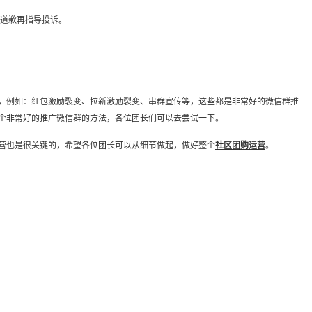
道歉再指导投诉。
例如：红包激励裂变、拉新激励裂变、串群宣传等，这些都是非常好的微信群推
个非常好的推广微信群的方法，各位团长们可以去尝试一下。
也是很关键的，希望各位团长可以从细节做起，做好整个
社区团购运营
。