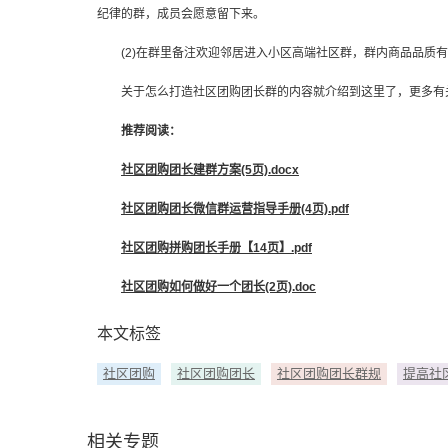
纪律的群，成员会愿意留下来。
(2)在群里备注欢迎邻居进入小区高端社区群，群内商品品质有
关于怎么打造社区团购团长群的内容就介绍到这里了，更多有关
推荐阅读：
社区团购团长建群方案(5页).docx
社区团购团长微信群运营指导手册(4页).pdf
社区团购拼购团长手册【14页】.pdf
社区团购如何做好一个团长(2页).doc
本文标签
社区团购
社区团购团长
社区团购团长群规
提高社
相关专题