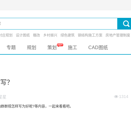
村庄规划
设计图纸
棚改
乡村振兴
绿色建筑
钢结构施工方案
房地产管理制度
专题
规划
策划
施工
CAD图纸
么写？
1314
星星
群群规怎样写为好呢?等内容，一起来看看吧。